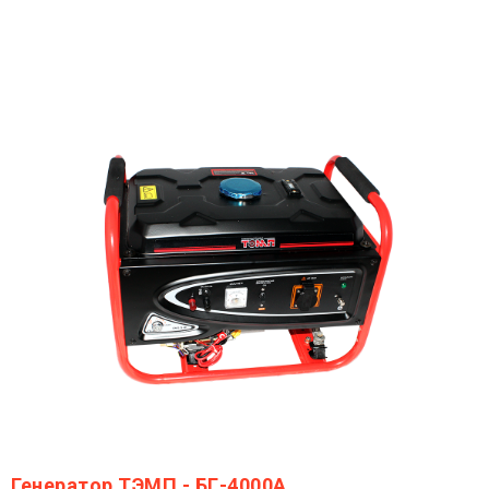
Генератор ТЭМП - БГ-4000А